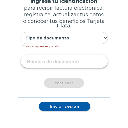
Ingresa tu identificación
para recibir factura electrónica,
accesorios
del
Belleza
registrarte, actualizar tus datos
bebé
Útiles
o conocer tus beneficios Tarjeta
y
Tienda
Plata.
papelería
deportiva
Vehículos
Junior
y
Mercado
*Este campo es requerido.
Ferretería
a
Sabores
distancia
Olímpica
Catálogos
Más
continuar
Olimpica
Nuestras
Tiendas
Domicilios
Iniciar sesión
Nuestras
marcas
Fundación
Olímpica
Tarjeta